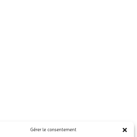
Gérer le consentement
Palais de Justice de BASTIA